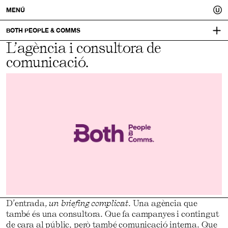
Usted.
MENÚ
Un
BOTH PEOPLE & COMMS
L’agència i consultora de
WEAREBOTH.COM
millor
comunicació.
IDENTITAT VISUAL:
MUCHO
tu.
D’entrada,
un briefing complicat
. Una agència que
també és una consultora. Que fa campanyes i contingut
de cara al públic, però també comunicació interna. Que