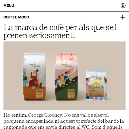
Usted.
MENÚ
Un
COFFEE MOOD
La marca de cafè per als que se'l
COFFEEMOOD.EU
millor
prenen seriosament.
IDENTITAT VISUAL:
LO SIENTO
tu.
Ho sentim, George Clooney. No ens val qualsevol
porqueria encapsulada ni aquest torrefacte del bar de la
cantonada que ens envia directes al WC. Som d’aquells