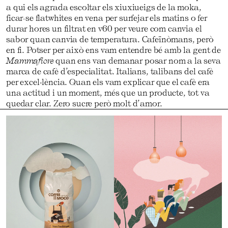
a qui els agrada escoltar els xiuxiueigs de la moka,
ficar-se flatwhites en vena per surfejar els matins o fer
durar hores un filtrat en v60 per veure com canvia el
sabor quan canvia de temperatura. Cafeïnòmans, però
en fi. Potser per això ens vam entendre bé amb la gent de
Mammafiore
quan ens van demanar posar nom a la seva
marca de cafè d’especialitat. Italians, talibans del cafè
per excel·lència. Quan els vam explicar que el cafè era
una actitud i un moment, més que un producte, tot va
quedar clar. Zero sucre però molt d’amor.