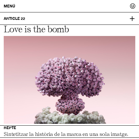
Usted.
MENÚ
Un
ARTICLE 22
Love is the bomb
ARTICLE22.COM
CONCEPTE
millor
CAMPANYA
DIRECCIÓ D’ART
FOTOS:
ELENA CLAVEROL
tu.
REPTE
Sintetitzar la història de la marca en una sola imatge.