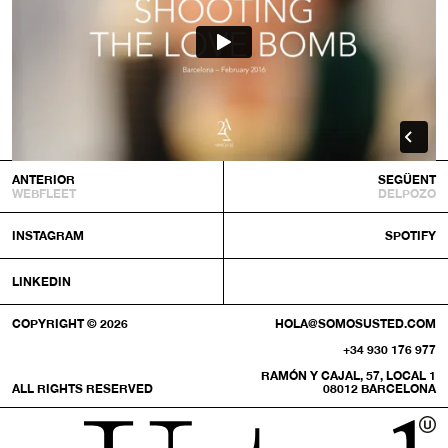
ANTERIOR
SEGÜENT
WEBFLEET
DELPOZO
INSTAGRAM
SPOTIFY
LINKEDIN
COPYRIGHT © 2026
HOLA@SOMOSUSTED.COM
+34 930 176 977
RAMÓN Y CAJAL, 57, LOCAL 1
ALL RIGHTS RESERVED
08012 BARCELONA