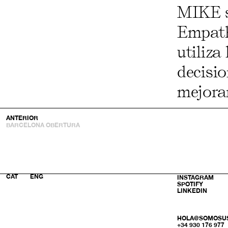
MIKE s
Empath
utiliza
decisi
mejorar
ANTERIOR
BARCELONA OBERTURA
CAT
ENG
INSTAGRAM
SPOTIFY
LINKEDIN
HOLA@SOMOSU
+34 930 176 977