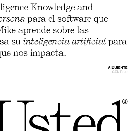
lligence Knowledge and
ersona
para el software que
Mike aprende sobre las
usa su
inteligencia artificial
para
 que nos impacta.
SIGUIENTE
GENT 3.0