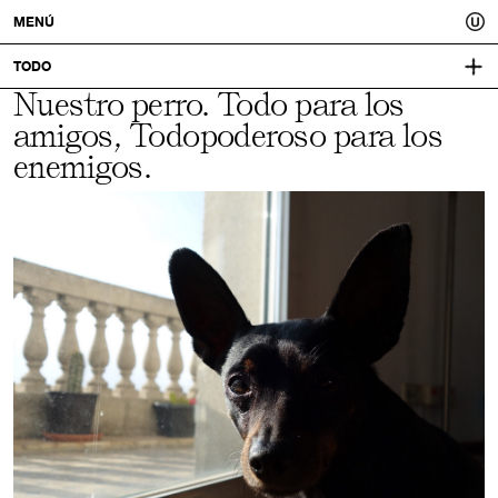
Usted.
MENÚ
Un
TODO
Nuestro perro. Todo para los
IDENTIDAD VISUAL:
mejor
NINGUNA
amigos, Todopoderoso para los
tú.
enemigos.