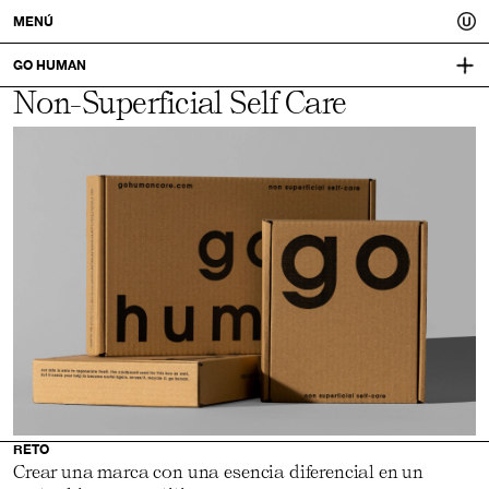
Usted.
MENÚ
Un
GO HUMAN
Non-Superficial Self Care
ESTRATEGIA:
ESTRATEGIA
mejor
PRÀCTICA Y USTED
CONCEPTO
NAMING
COPYWRITING
IDENTIDAD Y DISEÑO:
tú.
PRÀCTICA
RETO
Crear una marca con una esencia diferencial en un