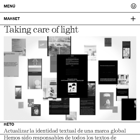
Usted.
MENÚ
Un
MARSET
Taking care of light
MARSET.COM
CONCEPTO
mejor
COPYWRITING
DIRECCIÓN CREATIVA Y DISEÑO:
QUERIDA
tú.
RETO
Actualizar la identidad textual de una marca global
Hemos sido responsables de todos los textos de