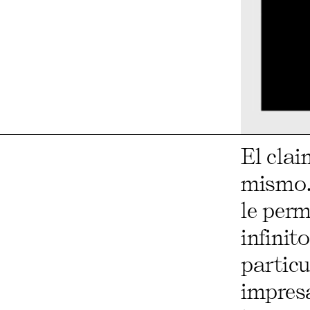
El clai
mismo. 
le perm
infinit
particu
impres