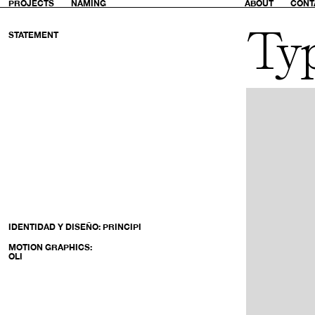
PROJECTS
NAMING
ABOUT
CONT
Usted.
Ty
STATEMENT
Un
millor
tu.
IDENTIDAD Y DISEÑO: PRINCIPI
MOTION GRAPHICS:
OLI