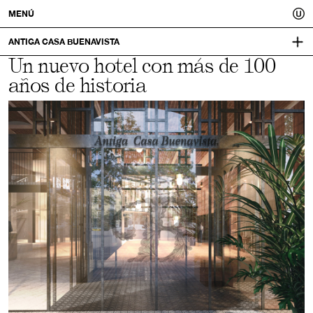
Usted.
MENÚ
Un
ANTIGA CASA BUENAVISTA
Un nuevo hotel con más de 100
HOTELCASABUENAVISTA.COM
mejor
años de historia
IDENTIDAD VISUAL:
LO SIENTO
tú.