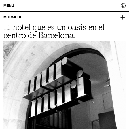
Usted.
MENÚ
Un
MURMURI
El hotel que es un oasis en el
MAJESTICHOTELGROUP.COM
mejor
centro de Barcelona.
IDENTIDAD VISUAL:
MUCHO
tú.