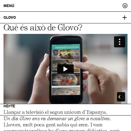
Usted.
MENÚ
Un
GLOVO
Què és això de Glovo?
GLOVOAPP.COM
CONCEPTE
millor
CAMPANYA
DIRECCIÓ D’ART
PRODUCTORA:
COPYWRITING
THE PRODUCTION CLUB
tu.
REALITZACIÓ:
SERGI PORTABELLA
REPTE
Llançar a televisió el segon unicorn d’Espanya.
Un dia Glovo ens va demanar un glovo a nosaltres
.
Llavors, molt poca gent sabia qui eren. I vam
aconseguir explicar-ho d’una manera didàctica, però