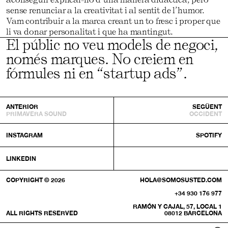
sense renunciar a la creativitat i al sentit de l’humor.
Vam contribuir a la marca creant un to fresc i proper que
li va donar personalitat i que ha mantingut.
El públic no veu models de negoci,
només marques. No creiem en
fórmules ni en “startup ads”.
ANTERIOR
SEGÜENT
PRIMAVERA SOUND
OCCIDENT
INSTAGRAM
SPOTIFY
LINKEDIN
COPYRIGHT © 2026
HOLA@SOMOSUSTED.COM
+34 930 176 977
RAMÓN Y CAJAL, 57, LOCAL 1
ALL RIGHTS RESERVED
08012 BARCELONA