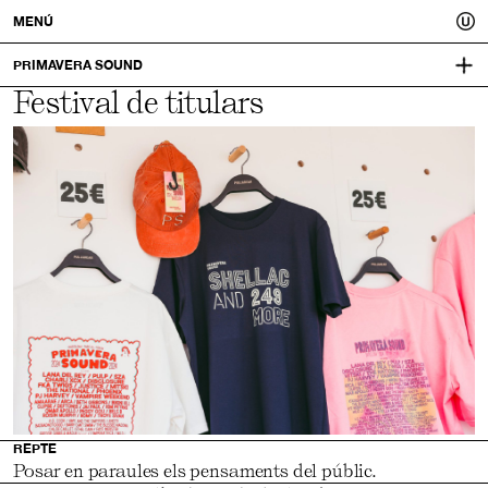
Usted.
MENÚ
Un
PRIMAVERA SOUND
Festival de titulars
DISSENY I DIRECCIÓ CREATIVA:
COPYWRITING
millor
MUCHO
MOTION GRAPHICS:
tu.
THRU
REPTE
Posar en paraules els pensaments del públic.