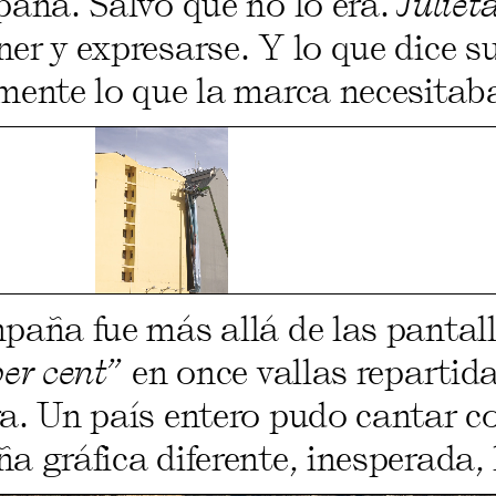
paña. Salvo que no lo era.
Juliet
er y expresarse. Y lo que dice s
ente lo que la marca necesitaba
paña fue más allá de las pantal
per cent”
en once vallas repartida
a. Un país entero pudo cantar 
 gráfica diferente, inesperada, l