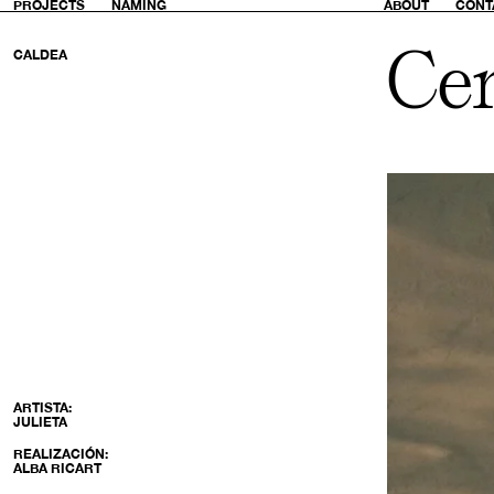
PROJECTS
NAMING
ABOUT
CONT
Usted.
Cen
CALDEA
Un
mejor
tú.
ARTISTA:
JULIETA
REALIZACIÓN:
ALBA RICART