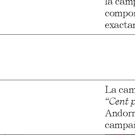
la cam
compon
exactam
La cam
“Cent 
Andorr
campaña