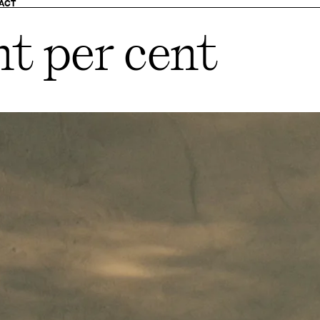
ACT
t per cent