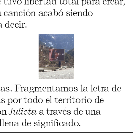
a
tuvo libertad total para crear,
u canción acabó siendo
 decir.
las. Fragmentamos la letra de
s por todo el territorio de
con
Julieta
a través de una
lena de significado.