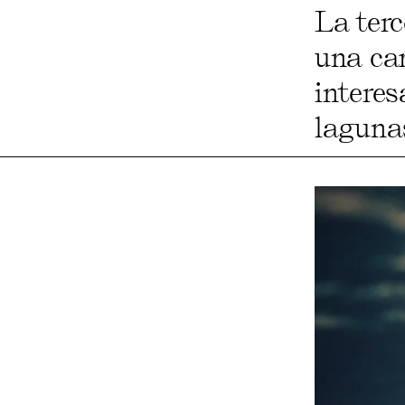
La ter
una ca
interes
lagunas