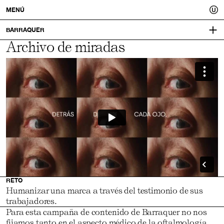
Usted.
MENÚ
Un
BARRAQUER
Archivo de miradas
REALIZACIÓN:
CONCEPTO
mejor
USTED
COPYWRITING
DIRECCIÓN DE ARTE
PRODUCCIÓN
DIRECCIÓN DE FOTO:
tú.
KIKU PIÑOL
PRODUCCIÓN:
BY AMIGA
RETO
Humanizar una marca a través del testimonio de sus
trabajadores.
Para esta campaña de contenido de Barraquer no nos
fijamos tanto en el aspecto médico de la oftalmología,